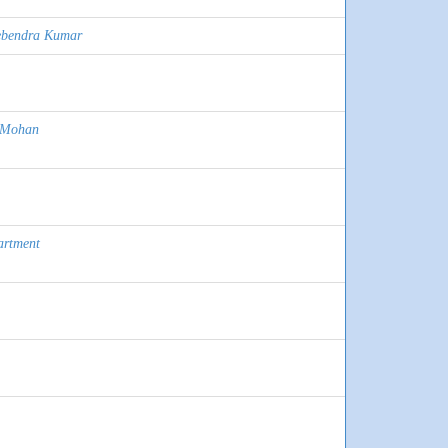
ebendra Kumar
 Mohan
artment