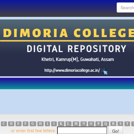
C
D
E
F
G
H
I
J
K
L
M
N
O
P
Q
R
S
T
or enter first few letters: