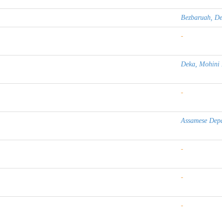
Bezbaruah, D
-
Deka, Mohini
-
Assamese Dep
-
-
-