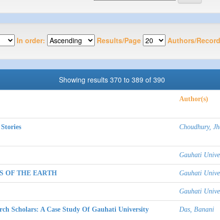
In order:
Results/Page
Authors/Record
Showing results 370 to 389 of 390
Author(s)
Stories
Choudhury, Jh
Gauhati Unive
S OF THE EARTH
Gauhati Unive
Gauhati Unive
ch Scholars: A Case Study Of Gauhati University
Das, Banani