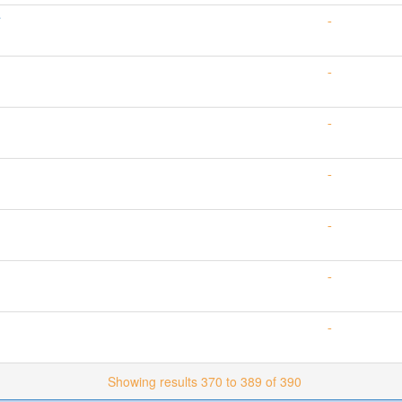
-
-
-
-
-
-
-
Showing results 370 to 389 of 390