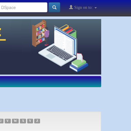
Sign on to:
U
V
W
X
Y
Z