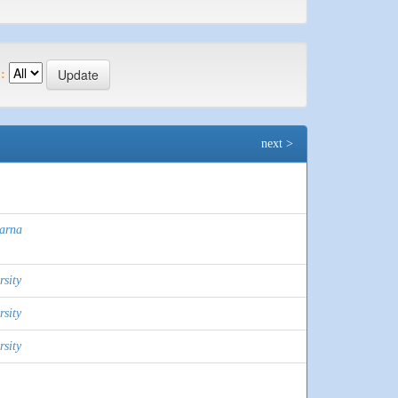
:
next >
arna
rsity
rsity
rsity